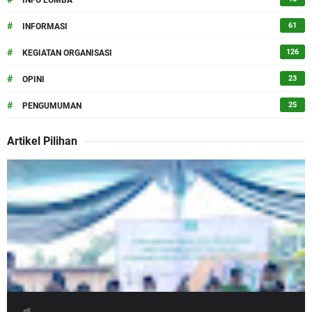
INFO LOMBA
#
61
INFORMASI
#
126
KEGIATAN ORGANISASI
#
23
OPINI
#
25
PENGUMUMAN
Artikel Pilihan