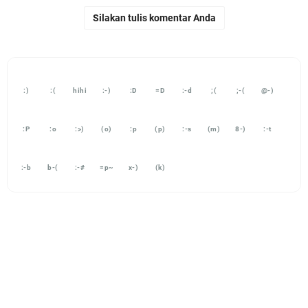
Silakan tulis komentar Anda
:)
:(
hihi
:-)
:D
=D
:-d
;(
;-(
@-)
:P
:o
:>)
(o)
:p
(p)
:-s
(m)
8-)
:-t
:-b
b-(
:-#
=p~
x-)
(k)