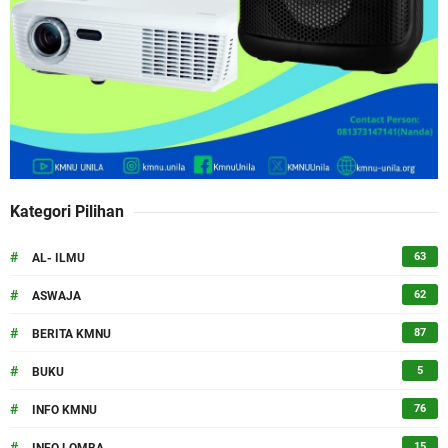
Kategori Pilihan
#
63
AL- ILMU
#
62
ASWAJA
#
87
BERITA KMNU
#
5
BUKU
#
76
INFO KMNU
#
15