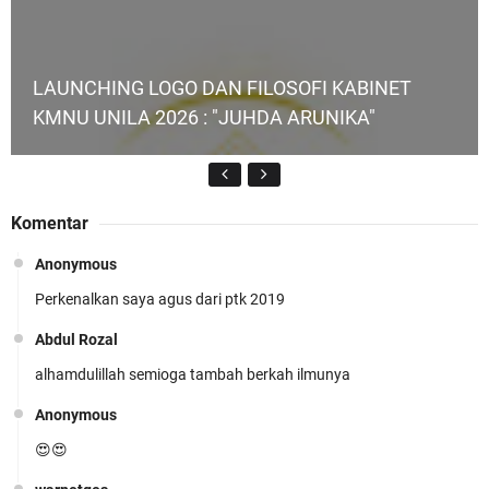
LAUNCHING LOGO DAN FILOSOFI KABINET
KMNU UNILA 2026 : "JUHDA ARUNIKA"
Komentar
Anonymous
Perkenalkan saya agus dari ptk 2019
KMNU Unila Kembali Torehkan Prestasi di PMW
!!
Abdul Rozal
alhamdulillah semioga tambah berkah ilmunya
Anonymous
😍😍