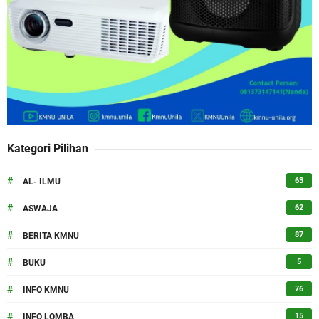
Kategori Pilihan
#
63
AL- ILMU
#
62
ASWAJA
#
87
BERITA KMNU
#
5
BUKU
#
76
INFO KMNU
#
15
INFO LOMBA