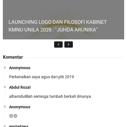
LAUNCHING LOGO DAN FILOSOFI KABINET
KMNU UNILA 2026 : "JUHDA ARUNIKA"
Komentar
Anonymous
Perkenalkan saya agus dari ptk 2019
KMNU Unila Kembali Torehkan Prestasi di PMW
!!
Abdul Rozal
alhamdulillah semioga tambah berkah ilmunya
Anonymous
😍😍
warnetgea