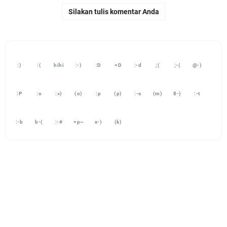
Silakan tulis komentar Anda
:)
:(
hihi
:-)
:D
=D
:-d
;(
;-(
@-)
:P
:o
:>)
(o)
:p
(p)
:-s
(m)
8-)
:-t
:-b
b-(
:-#
=p~
x-)
(k)