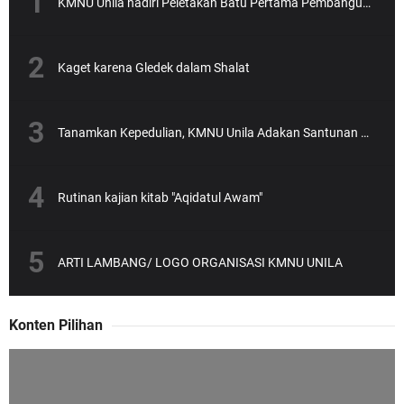
KMNU Unila hadiri Peletakan Batu Pertama Pembangunan Gedung NU yang dipimpin Rektor Unila Prof. Karomani
Kaget karena Gledek dalam Shalat
Tanamkan Kepedulian, KMNU Unila Adakan Santunan Anak Yatim
Rutinan kajian kitab "Aqidatul Awam"
ARTI LAMBANG/ LOGO ORGANISASI KMNU UNILA
Konten Pilihan