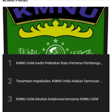
Artikel Pilihan
KMNU Unila hadiri Peletakan Batu Pertama Pembangunan Gedung NU yang dipimpin Rektor Unila Prof. Karomani
Tanamkan Kepedulian, KMNU Unila Adakan Santunan Anak Yatim
KMNU Unila lakukan kolaborasi bersama KMNU UGM