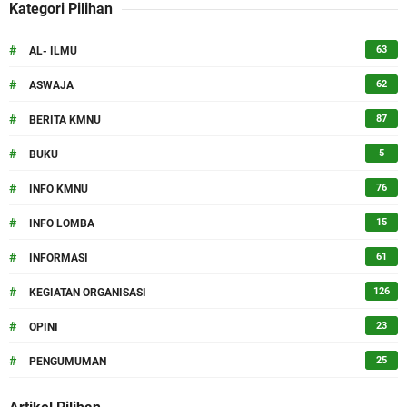
Kategori Pilihan
#
63
AL- ILMU
#
62
ASWAJA
#
87
BERITA KMNU
#
5
BUKU
#
76
INFO KMNU
#
15
INFO LOMBA
#
61
INFORMASI
#
126
KEGIATAN ORGANISASI
#
23
OPINI
#
25
PENGUMUMAN