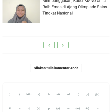
Membanggakan, Kader KMNU Unila
Raih Emas di Ajang Olimpiade Sains
Tingkat Nasional
Silakan tulis komentar Anda
:)
:(
hihi
:-)
:D
=D
:-d
;(
;-(
@-)
:P
:o
:>)
(o)
:p
(p)
:-s
(m)
8-)
:-t