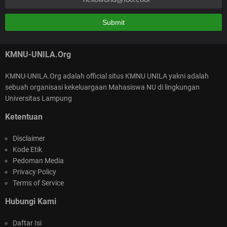
Penuh Hikmah
Kalao gitu buat Qur'an yg baru aja selama itu hasanah,,,
KMNU-UNILA.Org
KMNU-UNILA.Org adalah official situs KMNU UNILA yakni adalah
sebuah organisasi kekeluargaan Mahasiswa NU di lingkungan
SELAMAT ATAS TEPILIHNYA KEPENGURUSAN
Universitas Lampung
NASIONAL KMNU 2026-2025
Ketentuan
Disclaimer
Kode Etik
Pedoman Media
Privacy Policy
Terms of Service
KMNU Unila Goes to Masjid Al-Wasi'i : Kegiatan
Hubungi Kami
Berdampak di Bulan Suci Ramadan
Daftar Isi