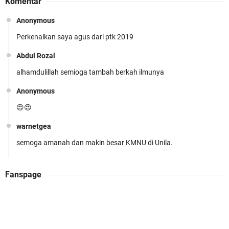
Komentar
Anonymous
Perkenalkan saya agus dari ptk 2019
KMNU Unila Kembali Torehkan Prestasi di PMW
!!
Abdul Rozal
alhamdulillah semioga tambah berkah ilmunya
Anonymous
😍😍
warnetgea
Prestasi Membanggakan! Cokro Guruh Santoso
semoga amanah dan makin besar KMNU di Unila.
Raih Emas Olimpiade Biologi Puskanas
Abdul Rozal
Fanspage
Alhamdulillah
Admin WarnetGea
KMNU UNILA JOSSSS (k)(k)(k)(k)