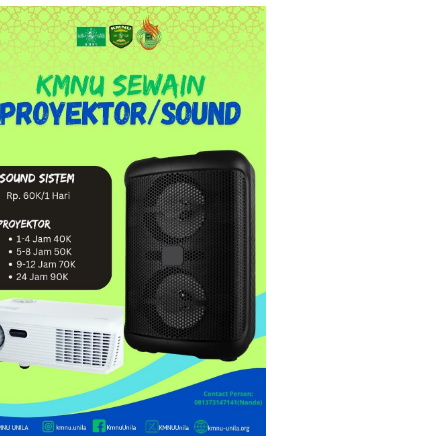
pirasi"
ng