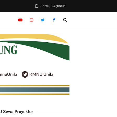
Sabtu, 8 Agustus
uh Hikmah
6
 Sewa Proyektor