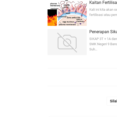
Kaitan Fertili
Kali ini kita akan
fertilisasi atau p
Penerapan Sik
SIKAP 3T + 1A da
SMK Negeri 9 Band
Suh…
Sila