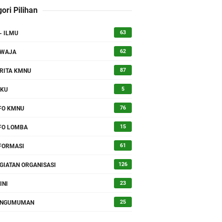
ori Pilihan
63
- ILMU
lektual Kader KMNU
62
SWAJA
87
RITA KMNU
5
UKU
76
FO KMNU
15
FO LOMBA
61
FORMASI
126
GIATAN ORGANISASI
23
INI
25
ENGUMUMAN