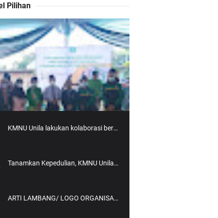
el Pilihan
KMNU Unila lakukan kolaborasi bersama KMNU UGM
Tanamkan Kepedulian, KMNU Unila Adakan Santunan Anak Yatim
ARTI LAMBANG/ LOGO ORGANISASI KMNU UNILA