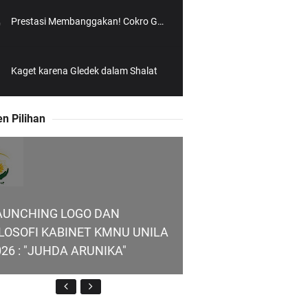
Prestasi Membanggakan! Cokro Guruh Santoso Raih Emas Olimpiade Biologi Puskanas
Kaget karena Gledek dalam Shalat
n Pilihan
AUNCHING LOGO DAN
ILOSOFI KABINET KMNU UNILA
026 : "JUHDA ARUNIKA"