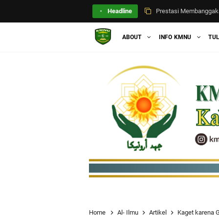
Headline
Prestasi Membanggaka
SUSUNAN KEPENGURU
ABOUT
INFO KMNU
TU
Meregenerasi Organisa
KURMA (KMNU Unila R
SELAMAT ATAS TEPI
KMNU Unila Goes to Ma
LAUNCHING LOGO DAN
Pelantikan, Orientasi
KMNU Unila Gelar MUM 
Home
Al- Ilmu
Artikel
Kaget karena 
Menjaga Tradisi, Meng