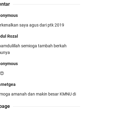
ntar
nonymous
rkenalkan saya agus dari ptk 2019
MNU Unila Kembali Torehkan
estasi di PMW !!
dul Rozal
hamdulillah semioga tambah berkah
munya
nonymous
😍
restasi Membanggakan! Cokro
rnetgea
uruh Santoso Raih Emas
moga amanah dan makin besar KMNU di
impiade Biologi Puskanas
ila.
page
dul Rozal
hamdulillah
min WarnetGea