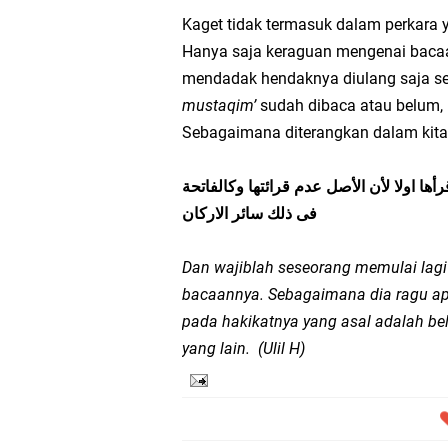
Perkuat Sanad Keilmu
Kaget tidak termasuk dalam perkara
Pesan Abah Kiai Aziz 
Hanya saja keraguan mengenai bacaa
mendadak hendaknya diulang saja se
Nasihat dari Baitul M
mustaqim’
sudah dibaca atau belum, 
Sebagaimana diterangkan dalam kita
Pesan Gus Wahid Asy'a
Jaga Keimanan dan Ke
ها اولا لأن الأصل عدم قرائتها وكالفاتحة
فى ذلك سائر الاركان
KMNU Unila Kembali To
Dan wajiblah seseorang memulai lagi
bacaannya. Sebagaimana dia ragu ap
pada hakikatnya yang asal adalah b
yang lain. (Ulil H)