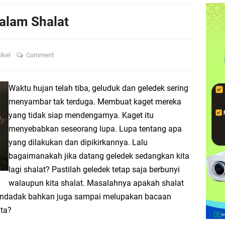
o Harlah Ke-XV KMNU Universitas Lampung 2025
alam Shalat
U Unila Resmi Diluncurkan, Angkat Tema “Konsisten Mengabdi, Terus Mengins
tikel
Comment
chool': Sosialisasi Intensif KIP-K dan Jalur Masuk PTN di MAN 2 Bandar Lampu
yakan Harlah Ke-XV, Rangkaian Acara Penuh Makna Siap Digelar
Waktu hujan telah tiba, geluduk dan geledek sering
menyambar tak terduga. Membuat kaget mereka
majuan dan Perubahan Sosial Di Provinsi Lampung
yang tidak siap mendengarnya. Kaget itu
menyebabkan seseorang lupa. Lupa tentang apa
nila x MI Lamteng Ajak Gen-Z Upgrade Kemampuan Desain dan Jurnalistik
yang dilakukan dan dipikirkannya. Lalu
bagaimanakah jika datang geledek sedangkan kita
Kampus, Membangun Nurani Mahasiswa
lagi shalat? Pastilah geledek tetap saja berbunyi
5 Fatayat NU, Perempuan Muda dan Berdaya
walaupun kita shalat. Masalahnya apakah shalat
 mendadak bahkan juga sampai melupakan bacaan
 Nyai Durrotun Nafisah: Empat Peran Mulia Perempuan
ita?