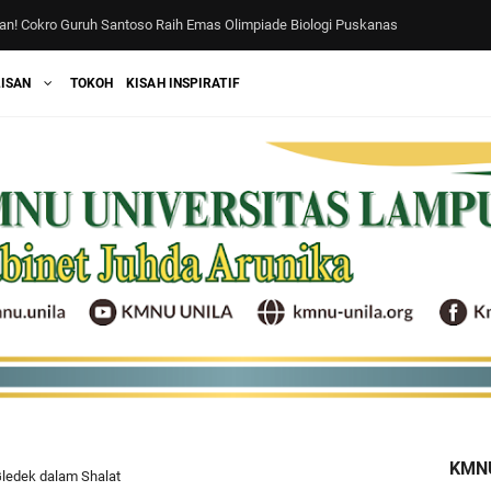
n! Cokro Guruh Santoso Raih Emas Olimpiade Biologi Puskanas
SAN KABINET JUHDA ARUNIKA 2026-2027
LISAN
TOKOH
KISAH INSPIRATIF
si dan Memperingati Hari Lahir Hadroh Arju Syafaah
amadhan Penuh Makna) : Meneguhkan Aswaja, Menebar Rahmah di Bulan Pen
LIHNYA KEPENGURUSAN NASIONAL KMNU 2026-2025
sjid Al-Wasi'i : Kegiatan Berdampak di Bulan Suci Ramadan
 FILOSOFI KABINET KMNU UNILA 2026 : "JUHDA ARUNIKA"
, dan Lokakarya Keluarga Mahasiswa Nahdlatul Ulama Universitas Lampung 202
ke-XVI: Satukan Visi, Menata Regenerasi, Menguatkan Organisasi
KMNU
Gledek dalam Shalat
hadapi Modernitas: Refleksi 15 Tahun KMNU Unila