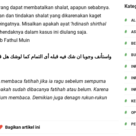
an, BSO-Metro KMNU Unila Lakukan Sowan dan Ziarah Ke Pesantren
Kateg
 yang dapat membatalkan shalat, apapun sebabnya.
Al-Aziziyah: Dekat dengan Ulama Kunci Utama Meraih Berkah Ilmu
n dan tindakan shalat yang dikarenakan kaget
#
AL
ingatnya. Misalkan apakah ayat ‘
hdinash shirthal
akmur: Gus Ahmad Ja'far Shodiq Tekankan Ikhlas, Keseimbangan Spiritual-Inte
#
hendaknya dalam kasus ini diulang saja.
A
b Fathul Muin
ri Ponpes Darul A'mal : Kader KMNU Wajib Tafakur Fiddin
#
BE
#
B
istiqomahan, Ini Pesan Gus Yahya untuk Mahasiswa
واستأنف وجوبا ان شك فيه قبله أى التمام كما لوشك هل قرأ
#
IN
rehkan Prestasi di PMW !!
#
IN
 membaca fatihah jika ia ragu sebelum sempurna
akah sudah dibacanya fatihah atau belum. Karena
#
IN
elum membaca. Demikian juga denagn rukun-rukun
#
KE
#
OP
#
P
Bagikan artikel ini