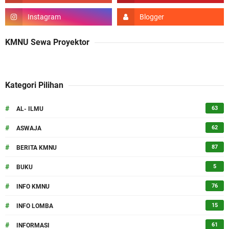
KMNU Sewa Proyektor
Kategori Pilihan
#
63
AL- ILMU
#
62
ASWAJA
#
87
BERITA KMNU
#
5
BUKU
#
76
INFO KMNU
#
15
INFO LOMBA
#
61
INFORMASI