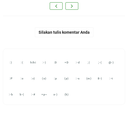
Silakan tulis komentar Anda
:)
:(
hihi
:-)
:D
=D
:-d
;(
;-(
@-)
:P
:o
:>)
(o)
:p
(p)
:-s
(m)
8-)
:-t
:-b
b-(
:-#
=p~
x-)
(k)