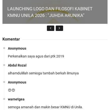
LAUNCHING LOGO DAN FILOSOFI KABINET
KMNU UNILA 2026 : "JUHDA ARUNIKA"
Komentar
Anonymous
Perkenalkan saya agus dari ptk 2019
KMNU Unila Kembali Torehkan Prestasi di PMW
!!
Abdul Rozal
alhamdulillah semioga tambah berkah ilmunya
Anonymous
😍😍
warnetgea
Prestasi Membanggakan! Cokro Guruh Santoso
semoga amanah dan makin besar KMNU di Unila.