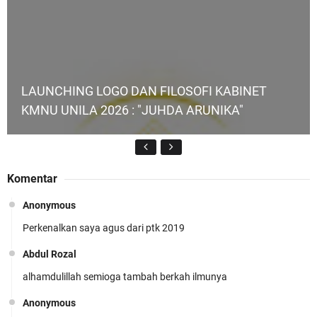
LAUNCHING LOGO DAN FILOSOFI KABINET
KMNU UNILA 2026 : "JUHDA ARUNIKA"
Komentar
Anonymous
Perkenalkan saya agus dari ptk 2019
KMNU Unila Kembali Torehkan Prestasi di PMW
!!
Abdul Rozal
alhamdulillah semioga tambah berkah ilmunya
Anonymous