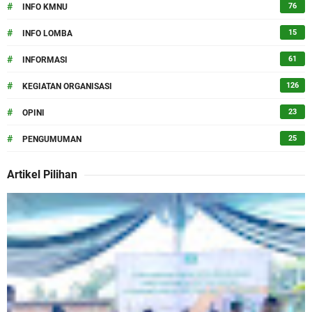
#
76
INFO KMNU
#
15
INFO LOMBA
#
61
INFORMASI
#
126
KEGIATAN ORGANISASI
#
23
OPINI
#
25
PENGUMUMAN
Artikel Pilihan