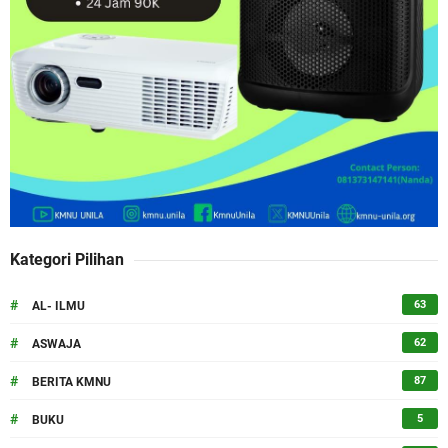
Kategori Pilihan
#
63
AL- ILMU
#
62
ASWAJA
#
87
BERITA KMNU
#
5
BUKU