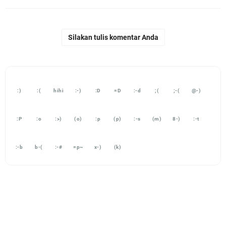
Silakan tulis komentar Anda
:)
:(
hihi
:-)
:D
=D
:-d
;(
;-(
@-)
:P
:o
:>)
(o)
:p
(p)
:-s
(m)
8-)
:-t
:-b
b-(
:-#
=p~
x-)
(k)