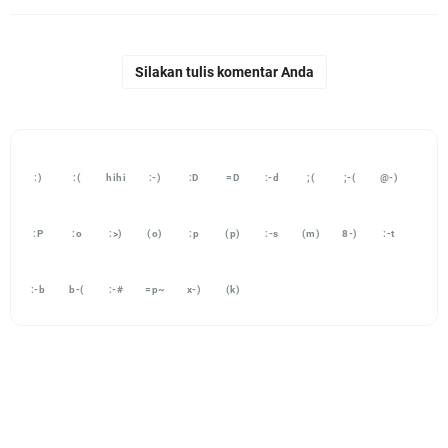
Silakan tulis komentar Anda
:)
:(
hihi
:-)
:D
=D
:-d
;(
;-(
@-)
:P
:o
:>)
(o)
:p
(p)
:-s
(m)
8-)
:-t
:-b
b-(
:-#
=p~
x-)
(k)