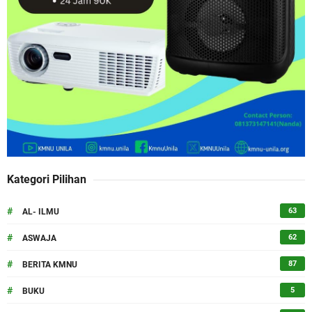
Kategori Pilihan
#
63
AL- ILMU
#
62
ASWAJA
#
87
BERITA KMNU
#
5
BUKU