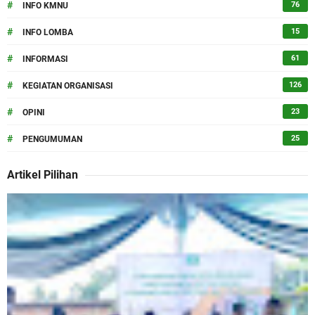
#
76
INFO KMNU
#
15
INFO LOMBA
#
61
INFORMASI
#
126
KEGIATAN ORGANISASI
#
23
OPINI
#
25
PENGUMUMAN
Artikel Pilihan