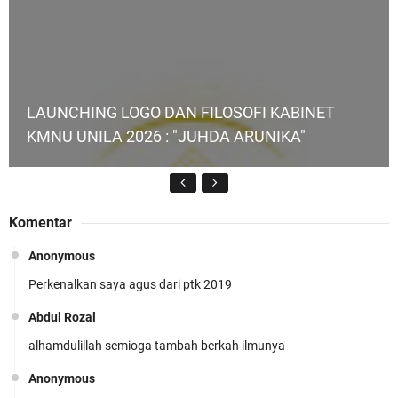
LAUNCHING LOGO DAN FILOSOFI KABINET
KMNU UNILA 2026 : "JUHDA ARUNIKA"
Komentar
Anonymous
Perkenalkan saya agus dari ptk 2019
KMNU Unila Kembali Torehkan Prestasi di PMW
!!
Abdul Rozal
alhamdulillah semioga tambah berkah ilmunya
Anonymous