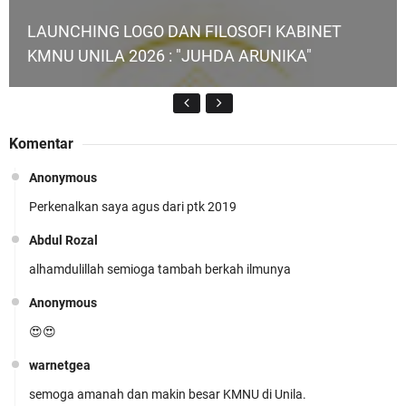
LAUNCHING LOGO DAN FILOSOFI KABINET
KMNU UNILA 2026 : "JUHDA ARUNIKA"
Komentar
Anonymous
Perkenalkan saya agus dari ptk 2019
KMNU Unila Kembali Torehkan Prestasi di PMW
!!
Abdul Rozal
alhamdulillah semioga tambah berkah ilmunya
Anonymous
😍😍
warnetgea
Prestasi Membanggakan! Cokro Guruh Santoso
semoga amanah dan makin besar KMNU di Unila.