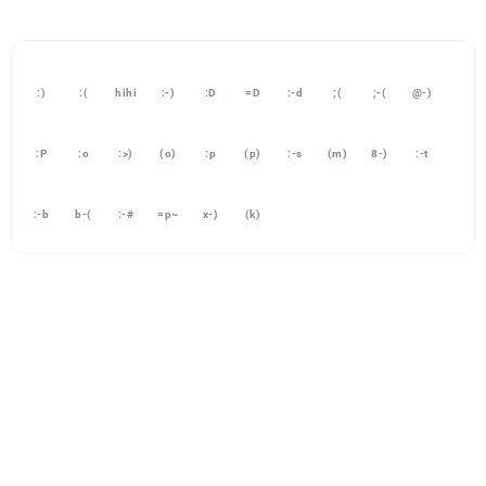
:)
:(
hihi
:-)
:D
=D
:-d
;(
;-(
@-)
:P
:o
:>)
(o)
:p
(p)
:-s
(m)
8-)
:-t
:-b
b-(
:-#
=p~
x-)
(k)