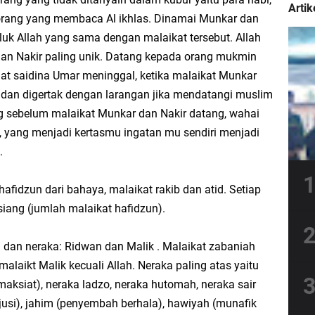
Artik
 orang yang membaca Al ikhlas. Dinamai Munkar dan
luk Allah yang sama dengan malaikat tersebut. Allah
n Nakir paling unik. Datang kepada orang mukmin
at saidina Umar meninggal, ketika malaikat Munkar
 dan digertak dengan larangan jika mendatangi muslim
g sebelum malaikat Munkar dan Nakir datang, wahai
 yang menjadi kertasmu ingatan mu sendiri menjadi
a.
afidzun dari bahaya, malaikat rakib dan atid. Setiap
iang (jumlah malaikat hafidzun).
 dan neraka: Ridwan dan Malik . Malaikat zabaniah
alaikt Malik kecuali Allah. Neraka paling atas yaitu
aksiat), neraka ladzo, neraka hutomah, neraka sair
usi), jahim (penyembah berhala), hawiyah (munafik