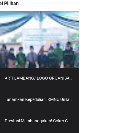
el Pilihan
ARTI LAMBANG/ LOGO ORGANISASI KMNU UNILA
Tanamkan Kepedulian, KMNU Unila Adakan Santunan Anak Yatim
Prestasi Membanggakan! Cokro Guruh Santoso Raih Emas Olimpiade Biologi Puskanas