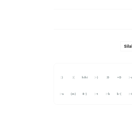
Sila
:)
:(
hihi
:-)
:D
=D
:-
:-s
(m)
8-)
:-t
:-b
b-(
:-