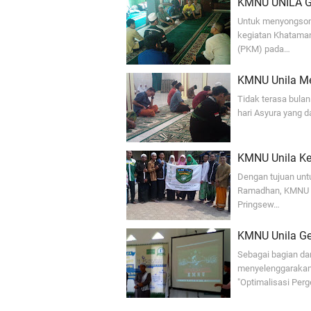
KMNU UNILA G
Untuk menyongson
kegiatan Khataman
(PKM) pada…
KMNU Unila M
Tidak terasa bula
hari Asyura yang d
KMNU Unila K
Dengan tujuan unt
Ramadhan, KMNU U
Pringsew…
KMNU Unila Ge
Sebagai bagian da
menyelenggarakan
"Optimalisasi Per