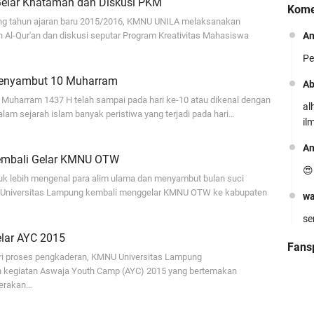
elar Khataman dan Diskusi PKM
Kome
g tahun ajaran baru 2015/2016, KMNU UNILA melaksanakan
A
 Al-Qur'an dan diskusi seputar Program Kreativitas Mahasiswa
Pe
K
Pr
enyambut 10 Muharram
Ab
n Muharram 1437 H telah sampai pada hari ke-10 atau dikenal dengan
al
alam sejarah islam banyak peristiwa yang terjadi pada hari…
il
A
embali Gelar KMNU OTW
😍
uk lebih mengenal para alim ulama dan menyambut bulan suci
P
niversitas Lampung kembali menggelar KMNU OTW ke kabupaten
wa
G
se
Ol
Un
lar AYC 2015
Fans
ri proses pengkaderan, KMNU Universitas Lampung
Ab
 kegiatan Aswaja Youth Camp (AYC) 2015 yang bertemakan
Al
gerakan…
Ad