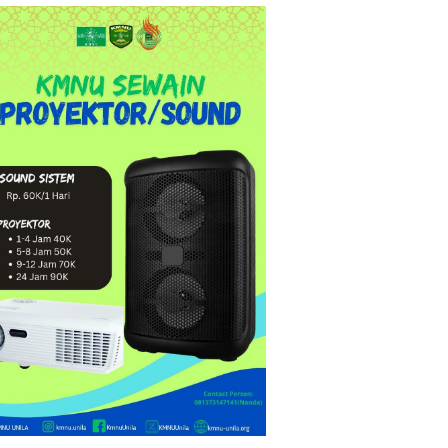
pirasi"
ng