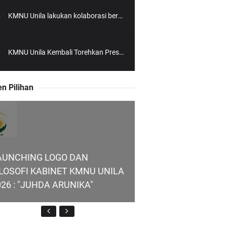
KMNU Unila lakukan kolaborasi bersama KMNU UGM
KMNU Unila Kembali Torehkan Prestasi di PMW !!
n Pilihan
AUNCHING LOGO DAN
ILOSOFI KABINET KMNU UNILA
026 : "JUHDA ARUNIKA"