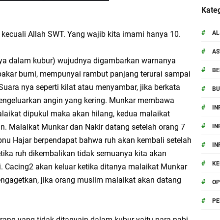
an, BSO-Metro KMNU Unila Lakukan Sowan dan Ziarah Ke Pesantren
Kateg
Al-Aziziyah: Dekat dengan Ulama Kunci Utama Meraih Berkah Ilmu
#
AL
 kecuali Allah SWT. Yang wajib kita imami hanya 10.
akmur: Gus Ahmad Ja'far Shodiq Tekankan Ikhlas, Keseimbangan Spiritual-Inte
#
A
nanya dalam kubur) wujudnya digambarkan warnanya
ri Ponpes Darul A'mal : Kader KMNU Wajib Tafakur Fiddin
#
BE
bakar bumi, mempunyai rambut panjang terurai sampai
Suara nya seperti kilat atau menyambar, jika berkata
#
B
istiqomahan, Ini Pesan Gus Yahya untuk Mahasiswa
 mengeluarkan angin yang kering. Munkar membawa
#
IN
alaikat dipukul maka akan hilang, kedua malaikat
rehkan Prestasi di PMW !!
#
. Malaikat Munkar dan Nakir datang setelah orang 7
IN
bnu Hajar berpendapat bahwa ruh akan kembali setelah
#
IN
tika ruh dikembalikan tidak semuanya kita akan
#
KE
. Cacing2 akan keluar ketika ditanya malaikat Munkar
engagetkan, jika orang muslim malaikat akan datang
#
OP
#
P
rang yang tidak ditanyain dalam kubur yaitu para nabi,