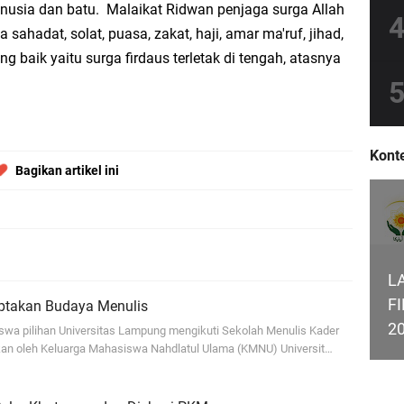
anusia dan batu. Malaikat Ridwan penjaga surga Allah
 sahadat, solat, puasa, zakat, haji, amar ma'ruf, jihad,
 baik yaitu surga firdaus terletak di tengah, atasnya
Konte
Bagikan artikel ini
L
F
ptakan Budaya Menulis
2
swa pilihan Universitas Lampung mengikuti Sekolah Menulis Kader
an oleh Keluarga Mahasiswa Nahdlatul Ulama (KMNU) Universit…