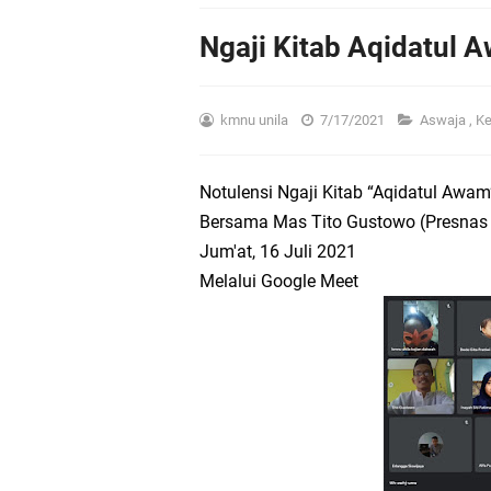
Ini dia! Filosofi Log
Ngaji Kitab Aqidatul
Logo Harlah Ke-XV KMN
kmnu unila
7/17/2021
Aswaja
,
Ke
KMNU Unila 'Goes to S
KMNU Unila Segera Ra
Notulensi Ngaji Kitab “Aqidatul Awa
Bersama Mas Tito Gustowo (Presnas
Peran Media dalam Ke
Jum'at, 16 Juli 2021
Melalui Google Meet
Siap Skill Up! KMNU U
Mahasiswa NU: Dari 
Peringati Harlah ke 7
Harlah 75 Fatayat NU,