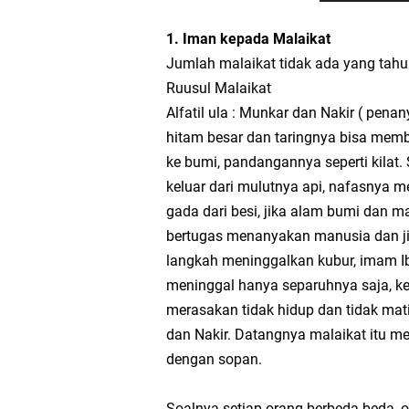
Perkuat Sanad Keilmu
1. Iman kepada Malaikat
Pesan Abah Kiai Aziz 
Jumlah malaikat tidak ada yang tahu
Nasihat dari Baitul M
Ruusul Malaikat
Alfatil ula : Munkar dan Nakir ( pe
Pesan Gus Wahid Asy'a
hitam besar dan taringnya bisa mem
ke bumi, pandangannya seperti kilat. 
Jaga Keimanan dan Ke
keluar dari mulutnya api, nafasnya
gada dari besi, jika alam bumi dan m
KMNU Unila Kembali To
bertugas menanyakan manusia dan jin
langkah meninggalkan kubur, imam I
meninggal hanya separuhnya saja, ke
merasakan tidak hidup dan tidak mati
dan Nakir. Datangnya malaikat itu m
dengan sopan.
Soalnya setiap orang berbeda-beda,.o