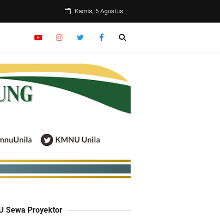
Kamis, 6 Agustus
uh Hikmah
6
 Sewa Proyektor