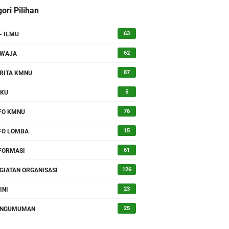
ori Pilihan
63
- ILMU
lektual Kader KMNU
62
SWAJA
87
RITA KMNU
5
UKU
76
FO KMNU
15
FO LOMBA
61
FORMASI
126
GIATAN ORGANISASI
23
INI
25
ENGUMUMAN