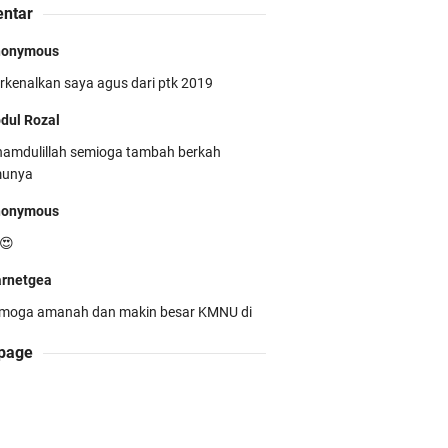
ntar
nonymous
rkenalkan saya agus dari ptk 2019
MNU Unila Kembali Torehkan
estasi di PMW !!
dul Rozal
hamdulillah semioga tambah berkah
munya
nonymous
😍
restasi Membanggakan! Cokro
rnetgea
uruh Santoso Raih Emas
moga amanah dan makin besar KMNU di
impiade Biologi Puskanas
ila.
page
dul Rozal
hamdulillah
min WarnetGea