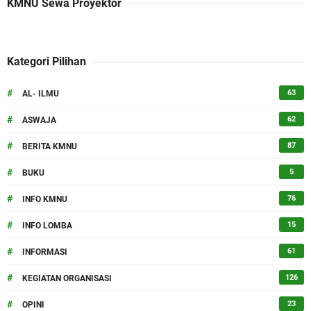
KMNU Sewa Proyektor
Kategori Pilihan
#
63
AL- ILMU
#
62
ASWAJA
#
87
BERITA KMNU
#
5
BUKU
#
76
INFO KMNU
#
15
INFO LOMBA
#
61
INFORMASI
#
126
KEGIATAN ORGANISASI
#
23
OPINI