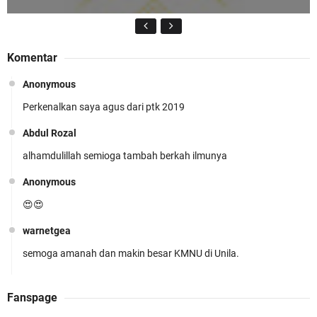
Komentar
Anonymous
Perkenalkan saya agus dari ptk 2019
KMNU Unila Kembali Torehkan Prestasi di PMW
!!
Abdul Rozal
alhamdulillah semioga tambah berkah ilmunya
Anonymous
😍😍
warnetgea
Prestasi Membanggakan! Cokro Guruh Santoso
semoga amanah dan makin besar KMNU di Unila.
Raih Emas Olimpiade Biologi Puskanas
Abdul Rozal
Fanspage
Alhamdulillah