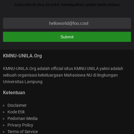
Anonymous
Subscribe di situs ini untuk mendapatkan update berita terbaru
KURMA (KMNU Unila Ramadhan Penuh Makna) :
font nya jangan kaya gini sahabat :)
Meneguhkan Aswaja, Menebar Rahmah di Bulan
NATURAL
Penuh Hikmah
Kalao gitu buat Qur'an yg baru aja selama itu hasanah,,,
KMNU-UNILA.Org
KMNU-UNILA.Org adalah official situs KMNU UNILA yakni adalah
sebuah organisasi kekeluargaan Mahasiswa NU di lingkungan
SELAMAT ATAS TEPILIHNYA KEPENGURUSAN
Universitas Lampung
NASIONAL KMNU 2026-2025
Ketentuan
Disclaimer
Kode Etik
Pedoman Media
Privacy Policy
Terms of Service