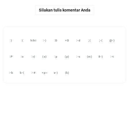
Silakan tulis komentar Anda
:)
:(
hihi
:-)
:D
=D
:-d
;(
;-(
@-)
:P
:o
:>)
(o)
:p
(p)
:-s
(m)
8-)
:-t
:-b
b-(
:-#
=p~
x-)
(k)