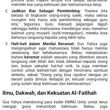
pondok atau majelis tempat kita belajar benar-benar
memiliki kiai yang keilmuan dan keimanannya teruji.
Jadikan Kiai Sebagai Pembimbing:
"Karena kita
berada di lingkaran orang-orang saleh, maka sebisa
mungkin kita harus ada pembimbing sebagai guru
kita," tegasnya. Guru menjadi
p
egangan teguh
sehingga ketika mahasiswa mendengar atau menemui
kalimat yang musykil (sulit/meragukan), mereka bisa
bertanya langsung kepada yang lebih tahu.
Hati-hati dalam Menilai Keramat:
Gus Yahya juga
mengingatkan agar mahasiswa tidak hanya menilai
seseorang dari kehebatannya. Beliau menjelaskan
bahwa
keramat
adalah sesuatu yang diberikan secara
langsung oleh Allah dan tidak diberikan kepada orang
lain, bukan sekadar hal-hal unik. Ia juga memberi
contoh untuk berhati-hati dengan fenomena spiritual
tertentu, sebab "Orang yang bisa
ngobrol
dengan jin
berarti pada dirinya terdapat jin, kecuali orang-orang
yang sudah teruji keilmuan dan keimanannya."
Ilmu, Dakwah, dan Kekuatan Al-Fatihah
Gus Yahya mendorong para kader KMNU Unila untuk
terus
mengaji
guna menambah keilmuan. Beliau juga