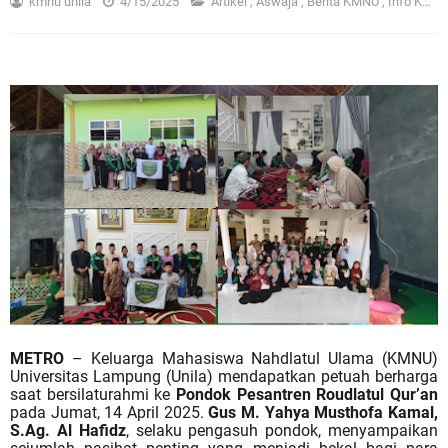
kmnu unila
4/15/2025
Artikel
,
Aswaja
,
Berita KMNU
,
Info KMNU
METRO
– Keluarga Mahasiswa Nahdlatul Ulama (KMNU)
Universitas Lampung (Unila) mendapatkan petuah berharga
saat bersilaturahmi ke
Pondok Pesantren Roudlatul Qur’an
pada Jumat, 14 April 2025.
Gus M. Yahya Musthofa Kamal,
S.Ag. Al Hafidz
, selaku pengasuh pondok, menyampaikan