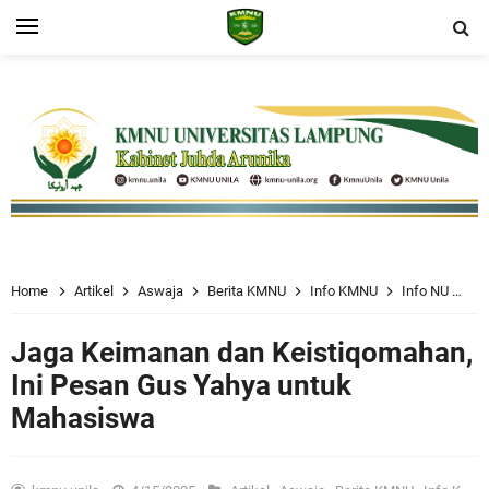
Home
Artikel
Aswaja
Berita KMNU
Info KMNU
Info NU
In
Jaga Keimanan dan Keistiqomahan,
Ini Pesan Gus Yahya untuk
Mahasiswa