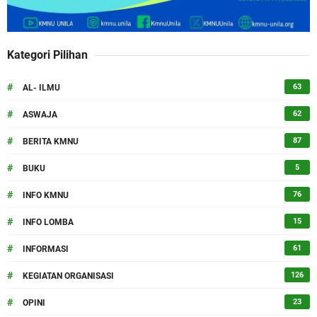
Kategori Pilihan
#
63
AL- ILMU
#
62
ASWAJA
#
87
BERITA KMNU
#
5
BUKU
#
76
INFO KMNU
#
15
INFO LOMBA
#
61
INFORMASI
#
126
KEGIATAN ORGANISASI
#
23
OPINI