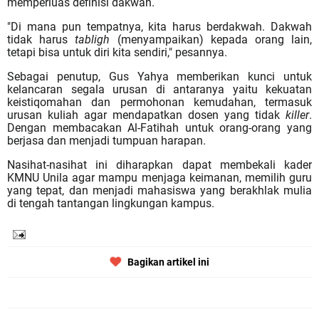
memperluas definisi
dakwah
.
"Di mana pun tempatnya, kita harus berdakwah. Dakwah
tidak harus
tabligh
(menyampaikan) kepada orang lain,
tetapi bisa untuk diri kita sendiri," pesannya.
Sebagai penutup, Gus Yahya memberikan kunci untuk
kelancaran segala urusan di antaranya yaitu
kekuatan
keistiqomahan
dan permohonan kemudahan, termasuk
urusan kuliah agar mendapatkan dosen yang tidak
killer
.
Dengan
membacakan Al-Fatihah
untuk orang-orang yang
berjasa dan menjadi tumpuan harapan.
Nasihat-nasihat ini diharapkan dapat membekali kader
KMNU Unila agar mampu menjaga keimanan, memilih guru
yang tepat, dan menjadi mahasiswa yang berakhlak mulia
di tengah tantangan lingkungan kampus.
Bagikan artikel ini