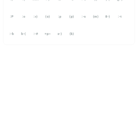
:P
:o
:>)
(o)
:p
(p)
:-s
(m)
8-)
:-t
:-b
b-(
:-#
=p~
x-)
(k)