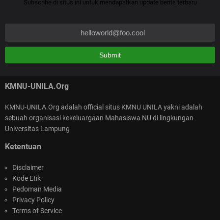
Subscribe di situs ini untuk mendapatkan update berita terbaru
KURMA (KMNU Unila Ramadhan Penuh Makna) :
font nya jangan kaya gini sahabat :)
Meneguhkan Aswaja, Menebar Rahmah di Bulan
NATURAL
Penuh Hikmah
Kalao gitu buat Qur'an yg baru aja selama itu hasanah,,,
KMNU-UNILA.Org
KMNU-UNILA.Org adalah official situs KMNU UNILA yakni adalah
sebuah organisasi kekeluargaan Mahasiswa NU di lingkungan
SELAMAT ATAS TEPILIHNYA KEPENGURUSAN
Universitas Lampung
NASIONAL KMNU 2026-2025
Ketentuan
Disclaimer
Kode Etik
Pedoman Media
Privacy Policy
Terms of Service