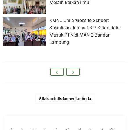
Meraih Berkah Ilmu
KMNU Unila 'Goes to School':
Sosialisasi Intensif KIP-K dan Jalur
Masuk PTN di MAN 2 Bandar
Lampung
Silakan tulis komentar Anda
:)
:(
hihi
:-)
:D
=D
:-d
;(
;-(
@-)