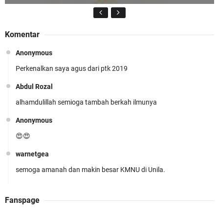
Komentar
Anonymous
Perkenalkan saya agus dari ptk 2019
KMNU Unila Kembali Torehkan Prestasi di PMW
!!
Abdul Rozal
alhamdulillah semioga tambah berkah ilmunya
Anonymous
😍😍
warnetgea
Prestasi Membanggakan! Cokro Guruh Santoso
semoga amanah dan makin besar KMNU di Unila.
Raih Emas Olimpiade Biologi Puskanas
Abdul Rozal
Fanspage
Alhamdulillah