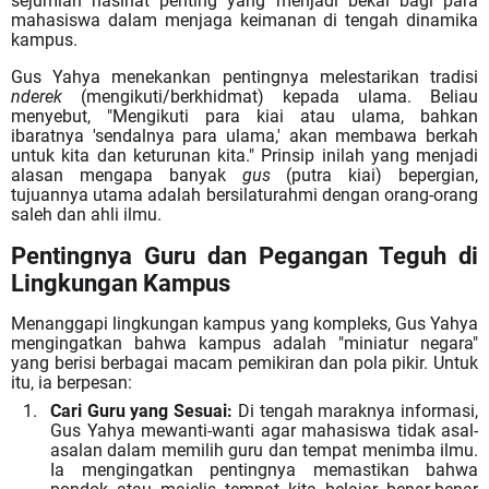
sejumlah nasihat penting yang menjadi bekal bagi para
mahasiswa dalam menjaga keimanan di tengah dinamika
kampus.
Gus Yahya menekankan pentingnya melestarikan tradisi
nderek
(mengikuti/berkhidmat) kepada ulama. Beliau
menyebut, "Mengikuti para kiai atau ulama, bahkan
ibaratnya 'sendalnya para ulama,' akan membawa
berkah
untuk kita dan keturunan kita
." Prinsip inilah yang menjadi
alasan mengapa banyak
gus
(putra kiai) bepergian,
tujuannya utama adalah bersilaturahmi dengan orang-orang
saleh dan ahli ilmu.
Pentingnya Guru dan Pegangan Teguh di
Lingkungan Kampus
Menanggapi lingkungan kampus yang kompleks, Gus Yahya
mengingatkan bahwa kampus adalah
"miniatur negara"
yang berisi berbagai macam pemikiran dan pola pikir. Untuk
itu, ia berpesan:
Cari Guru yang Sesuai:
Di tengah maraknya informasi,
Gus Yahya mewanti-wanti agar mahasiswa
tidak asal-
asalan dalam memilih guru
dan tempat menimba ilmu.
Ia mengingatkan pentingnya memastikan bahwa