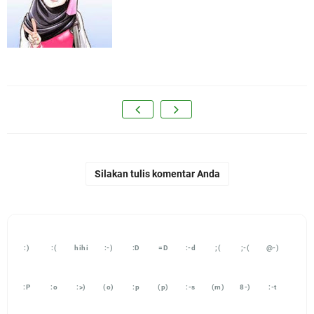
Silakan tulis komentar Anda
:)
:(
hihi
:-)
:D
=D
:-d
;(
;-(
@-)
:P
:o
:>)
(o)
:p
(p)
:-s
(m)
8-)
:-t