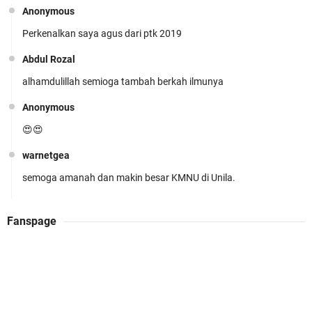
Anonymous
Perkenalkan saya agus dari ptk 2019
KMNU Unila Kembali Torehkan Prestasi di PMW
!!
Abdul Rozal
alhamdulillah semioga tambah berkah ilmunya
Anonymous
😍😍
warnetgea
Prestasi Membanggakan! Cokro Guruh Santoso
semoga amanah dan makin besar KMNU di Unila.
Raih Emas Olimpiade Biologi Puskanas
Abdul Rozal
Fanspage
Alhamdulillah
Admin WarnetGea
KMNU UNILA JOSSSS (k)(k)(k)(k)
Nuri Resti Chayyani