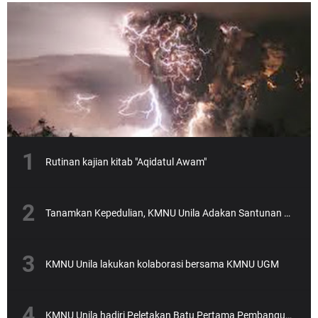
Rutinan kajian kitab "Aqidatul Awam"
Tanamkan Kepedulian, KMNU Unila Adakan Santunan Anak Yatim
KMNU Unila lakukan kolaborasi bersama KMNU UGM
KMNU Unila hadiri Peletakan Batu Pertama Pembangunan Gedung NU yang dipimpin Rektor Unila Prof. Karomani