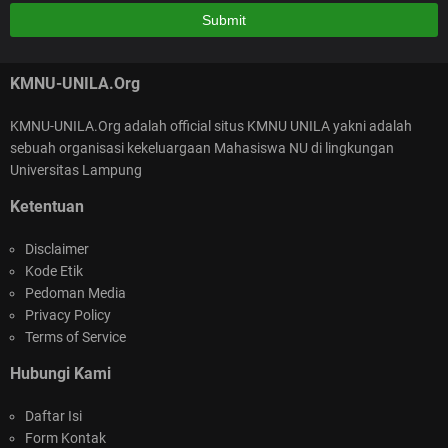
Kalao gitu buat Qur'an yg baru aja selama itu hasanah,,,
KMNU-UNILA.Org
KMNU-UNILA.Org adalah official situs KMNU UNILA yakni adalah
sebuah organisasi kekeluargaan Mahasiswa NU di lingkungan
SELAMAT ATAS TEPILIHNYA KEPENGURUSAN
Universitas Lampung
NASIONAL KMNU 2026-2025
Ketentuan
Disclaimer
Kode Etik
Pedoman Media
Privacy Policy
Terms of Service
KMNU Unila Goes to Masjid Al-Wasi'i : Kegiatan
Hubungi Kami
Berdampak di Bulan Suci Ramadan
Daftar Isi
Form Kontak