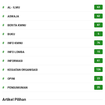
#
63
AL- ILMU
#
62
ASWAJA
#
87
BERITA KMNU
#
5
BUKU
#
76
INFO KMNU
#
15
INFO LOMBA
#
61
INFORMASI
#
126
KEGIATAN ORGANISASI
#
23
OPINI
#
25
PENGUMUMAN
Artikel Pilihan