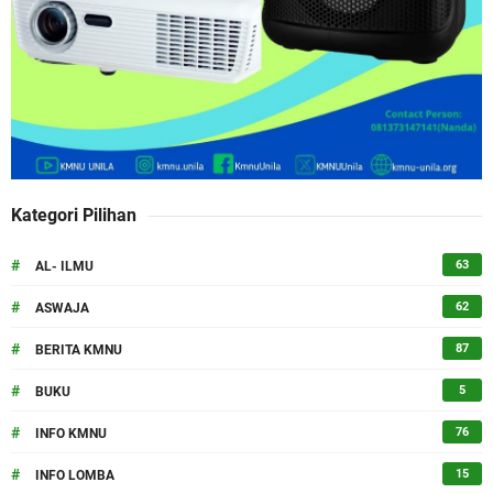
Kategori Pilihan
#
63
AL- ILMU
#
62
ASWAJA
#
87
BERITA KMNU
#
5
BUKU
#
76
INFO KMNU
#
15
INFO LOMBA