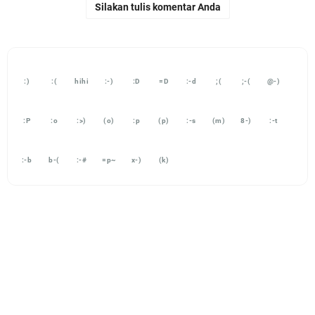
Silakan tulis komentar Anda
:)
:(
hihi
:-)
:D
=D
:-d
;(
;-(
@-)
:P
:o
:>)
(o)
:p
(p)
:-s
(m)
8-)
:-t
:-b
b-(
:-#
=p~
x-)
(k)