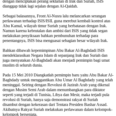
dengan menciptakan perang sektarian di Irak dan Suriah, ISIS
dianggap tidak lagi sejalan dengan Al-Qaidah.
Sebagai balasannya, Front Al-Nusra lalu melancarkan serangan
perlawanan terhadap ISIS/ISIL guna merebut kembali kontrol atas
Abu Kamal, wilayah timur Suriah yang berbatasan dengan Irak.
Namun karena kebrutalan dan ambisi dari ISIS yang tidak segan
melakukan penyiksaan bahkan pembunuhan terhadap para
penentangnya, ISIS bisa menguasai sebagian besar wilayah Irak.
Bahkan dibawah kepemimpinan Abu Bakar Al-Baghdadi ISIS
mendeklarasikan Negara Islam di sepanjang Irak dan Suriah dan
juga menyatakan Al-Baghdadi akan menjadi pemimpin bagi umat
muslim di seluruh dunia.
Pada 15 Mei 2010 Diangkatlah pemimpin baru yaitu Abu Bakar Al-
Baghdady untuk menggantikan Abu Umar Al Baghdady yang telah
meninggal. Seiring dengan Revolusi di Jazirah Arab yang dikenal
dengan Musim Semi Arab dalam menumbangkan para diktator
seperti yang terjadi di Tunisia, Libya dan Mesir, maka terjadi pula
revolusi di Suriah, hanya saja demonstrasi rakyat di Suriah
disambut dengan kekerasan dari Tentara Presiden Bashar Assad.
Akibatnya Rakyat Suriah melakukan perlawanan dalam kelompok-
kelompok bersenjata.