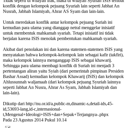
Tidak seperti di wilayah Irak, maka di wilayah Syuriah ISIS terlibat
konflik dengan kelompok pejuang Syuriah lain seperti Jabhat An
Nusrah, Jabhah Islamiyah, Ahrar AS Syam dan lain-lain.
Untuk meredakan konflik antar kelompok pejuang Suriah ini
kemudian para ulama yang dianggap netral menggelar inisiatif
untuk membentuk mahkamah syariah. Tetapi inisiatif ini tidak
berjalan karena ISIS menolak pembentukan mahkamah syariah.
Akibat dari penolakan ini dan karena statemen-statemen ISIS yang
menyatakan bahwa kelompok-kelompok lain sebagai kafir (takfiri),
maka kelompok lainnya menganggap ISIS sebagai khawarij.
Sehingga para ulama membagi konflik di Suriah ini menjadi 3
pertentangan aliran yaitu Syiah (dari pemerintah pimpinan Presiden
Bashar Assad) kemudian kelompok Khawarij (ISIS) dan kelompok
Ahlussunnah waljamaah (dari kelompok pejuang Syuriah lainnya
seperti Jabhat An Nusra, Ahrar As Syam, Jabhah Islamiyah dan
lain-lain).
Dikutip dari http://nu.or.id/a,public-m,dinamic-s,detail-ids,45-
id,53693-lang,id-c,internasional-
t,Mengenal+Ideologi+ISIS+dan+Sepak+Terjangnya-.phpx
Pada 23 Agustus 2014 Pukul 10.14