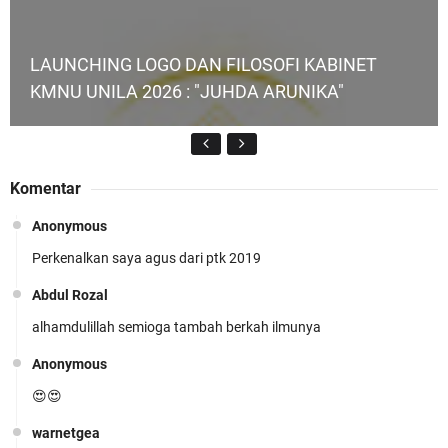
LAUNCHING LOGO DAN FILOSOFI KABINET
KMNU UNILA 2026 : "JUHDA ARUNIKA"
Komentar
Anonymous
Perkenalkan saya agus dari ptk 2019
KMNU Unila Kembali Torehkan Prestasi di PMW
!!
Abdul Rozal
alhamdulillah semioga tambah berkah ilmunya
Anonymous
😍😍
warnetgea