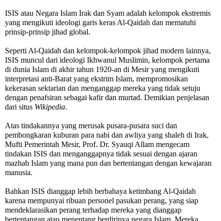
ISIS atau Negara Islam Irak dan Syam adalah kelompok ekstremis
yang mengikuti ideologi garis keras Al-Qaidah dan mematuhi
prinsip-prinsip jihad global.
Seperti Al-Qaidah dan kelompok-kelompok jihad modern lainnya,
ISIS muncul dari ideologi Ikhwanul Muslimin, kelompok pertama
di dunia Islam di akhir tahun 1920-an di Mesir yang mengikuti
interpretasi anti-Barat yang ekstrim Islam, mempromosikan
kekerasan sektarian dan menganggap mereka yang tidak setuju
dengan penafsiran sebagai kafir dan murtad. Demikian penjelasan
dari situs
Wikipedia
.
Atas tindakannya yang merusak pusara-pusara suci dan
pembongkaran kuburan para nabi dan awliya yang shaleh di Irak,
Mufti Pemerintah Mesir, Prof. Dr. Syauqi Allam mengecam
tindakan ISIS dan menganggapnya tidak sesuai dengan ajaran
mazhab Islam yang mana pun dan bertentangan dengan kewajaran
manusia.
Bahkan ISIS dianggap lebih berbahaya ketimbang Al-Qaidah
karena mempunyai ribuan personel pasukan perang, yang siap
mendeklarasikan perang terhadap mereka yang dianggap
bertentangan atau menentang berdirinya negara Islam. Mereka