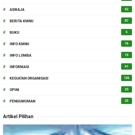
#
62
ASWAJA
#
87
BERITA KMNU
#
5
BUKU
#
76
INFO KMNU
#
15
INFO LOMBA
#
61
INFORMASI
#
126
KEGIATAN ORGANISASI
#
23
OPINI
#
25
PENGUMUMAN
Artikel Pilihan