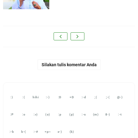
Silakan tulis komentar Anda
:)
:(
hihi
:-)
:D
=D
:-d
;(
;-(
@-)
:P
:o
:>)
(o)
:p
(p)
:-s
(m)
8-)
:-t
:-b
b-(
:-#
=p~
x-)
(k)