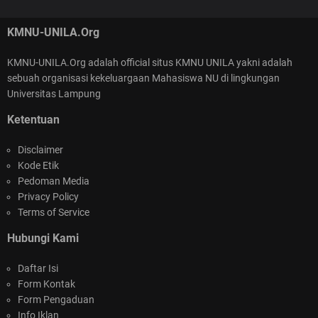
KMNU-UNILA.Org
KMNU-UNILA.Org adalah official situs KMNU UNILA yakni adalah
sebuah organisasi kekeluargaan Mahasiswa NU di lingkungan
SELAMAT ATAS TEPILIHNYA KEPENGURUSAN
Universitas Lampung
NASIONAL KMNU 2026-2025
Ketentuan
Disclaimer
Kode Etik
Pedoman Media
Privacy Policy
Terms of Service
KMNU Unila Goes to Masjid Al-Wasi'i : Kegiatan
Hubungi Kami
Berdampak di Bulan Suci Ramadan
Daftar Isi
Form Kontak
Form Pengaduan
Info Iklan