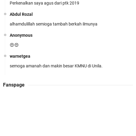
Perkenalkan saya agus dari ptk 2019
KMNU Unila Kembali Torehkan Prestasi di PMW
!!
Abdul Rozal
alhamdulillah semioga tambah berkah ilmunya
Anonymous
😍😍
warnetgea
Prestasi Membanggakan! Cokro Guruh Santoso
semoga amanah dan makin besar KMNU di Unila.
Raih Emas Olimpiade Biologi Puskanas
Abdul Rozal
Fanspage
Alhamdulillah
Admin WarnetGea
KMNU UNILA JOSSSS (k)(k)(k)(k)
Nuri Resti Chayyani
SUSUNAN KEPENGURUSAN KABINET JUHDA
belum di update nih
ARUNIKA 2026-2027