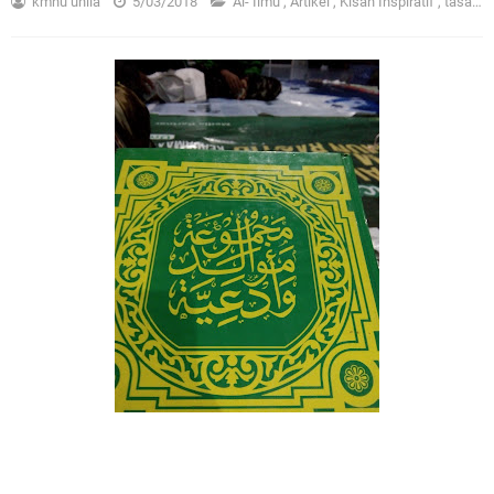
kmnu unila
5/03/2018
Al- Ilmu
,
Artikel
,
Kisah Inspiratif
,
tasawuf