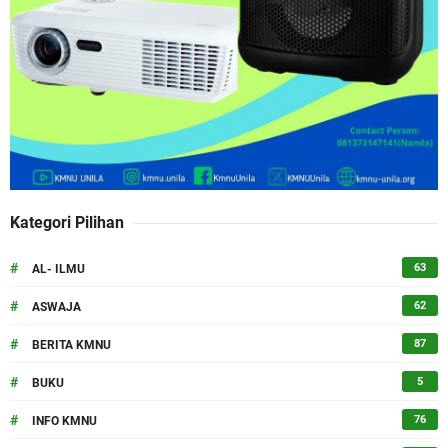
Kategori Pilihan
#
63
AL- ILMU
#
62
ASWAJA
#
87
BERITA KMNU
#
5
BUKU
#
76
INFO KMNU