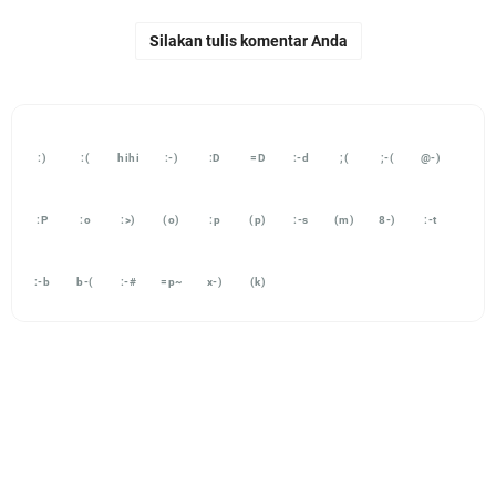
Silakan tulis komentar Anda
:)
:(
hihi
:-)
:D
=D
:-d
;(
;-(
@-)
:P
:o
:>)
(o)
:p
(p)
:-s
(m)
8-)
:-t
:-b
b-(
:-#
=p~
x-)
(k)