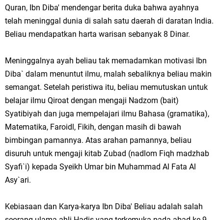
Quran, Ibn Diba' mendengar berita duka bahwa ayahnya
telah meninggal dunia di salah satu daerah di daratan India.
Beliau mendapatkan harta warisan sebanyak 8 Dinar.
Meninggalnya ayah beliau tak memadamkan motivasi Ibn
Diba` dalam menuntut ilmu, malah sebaliknya beliau makin
semangat. Setelah peristiwa itu, beliau memutuskan untuk
belajar ilmu Qiroat dengan mengaji Nadzom (bait)
Syatibiyah dan juga mempelajari ilmu Bahasa (gramatika),
Matematika, Faroidl, Fikih, dengan masih di bawah
bimbingan pamannya. Atas arahan pamannya, beliau
disuruh untuk mengaji kitab Zubad (nadlom Fiqh madzhab
Syafi`i) kepada Syeikh Umar bin Muhammad Al Fata Al
Asy`ari.
Kebiasaan dan Karya-karya Ibn Diba' Beliau adalah salah
seorang ulama ahli Hadis yang terkemuka pada abad ke-9