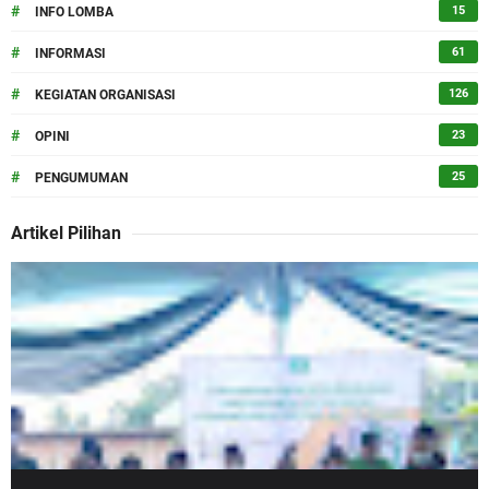
#
15
INFO LOMBA
#
61
INFORMASI
#
126
KEGIATAN ORGANISASI
#
23
OPINI
#
25
PENGUMUMAN
Artikel Pilihan