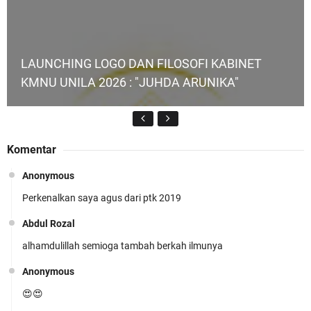
LAUNCHING LOGO DAN FILOSOFI KABINET
KMNU UNILA 2026 : "JUHDA ARUNIKA"
Komentar
Anonymous
Perkenalkan saya agus dari ptk 2019
KMNU Unila Kembali Torehkan Prestasi di PMW
!!
Abdul Rozal
alhamdulillah semioga tambah berkah ilmunya
Anonymous
😍😍