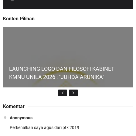
Konten Pilihan
LAUNCHING LOGO DAN FILOSOFI KABINET
KMNU UNILA 2026 : "JUHDA ARUNIKA"
Komentar
Anonymous
Perkenalkan saya agus dari ptk 2019
KMNU Unila Kembali Torehkan Prestasi di PMW