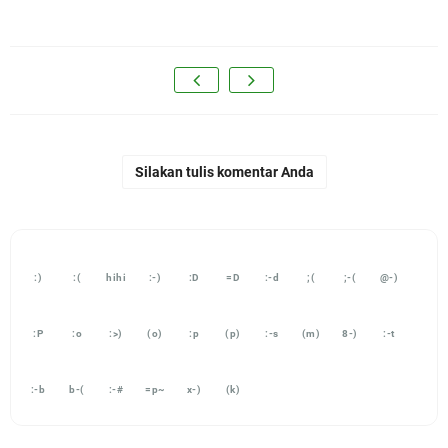
Silakan tulis komentar Anda
:)
:(
hihi
:-)
:D
=D
:-d
;(
;-(
@-)
:P
:o
:>)
(o)
:p
(p)
:-s
(m)
8-)
:-t
:-b
b-(
:-#
=p~
x-)
(k)