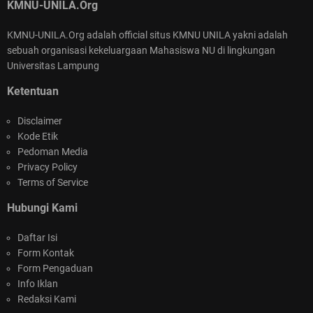
KMNU-UNILA.Org
KMNU-UNILA.Org adalah official situs KMNU UNILA yakni adalah
sebuah organisasi kekeluargaan Mahasiswa NU di lingkungan
SELAMAT ATAS TEPILIHNYA KEPENGURUSAN
Universitas Lampung
NASIONAL KMNU 2026-2025
Ketentuan
Disclaimer
Kode Etik
Pedoman Media
Privacy Policy
Terms of Service
KMNU Unila Goes to Masjid Al-Wasi'i : Kegiatan
Hubungi Kami
Berdampak di Bulan Suci Ramadan
Daftar Isi
Form Kontak
Form Pengaduan
Info Iklan
Redaksi Kami