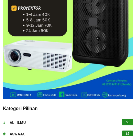
Kategori Pilihan
#
63
AL- ILMU
#
62
ASWAJA