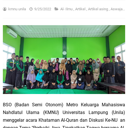
kmnu unila
9/25/2022
Al- Ilmu
,
Artikel
,
Artikel asing
,
Aswaja
,
B
BSO (Badan Semi Otonom) Metro Keluarga Mahasiswa
Nahdlatul Ulama (KMNU) Universitas Lampung (Unila)
menggelar acara Khataman Al-Quran dan Diskusi Ke-NU an
dengan Tema "Perbaiki Jiwa ,Tingkatkan Taqwa bersama Al-