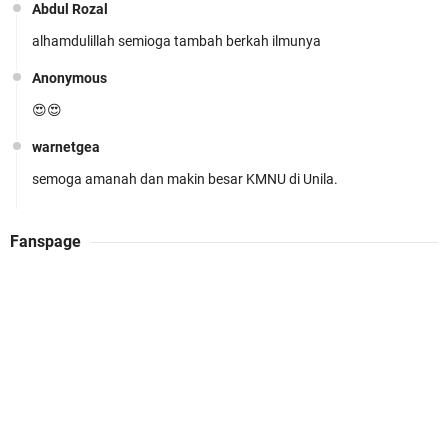
!!
Abdul Rozal
alhamdulillah semioga tambah berkah ilmunya
Anonymous
😍😍
warnetgea
Prestasi Membanggakan! Cokro Guruh Santoso
semoga amanah dan makin besar KMNU di Unila.
Raih Emas Olimpiade Biologi Puskanas
Abdul Rozal
Fanspage
Alhamdulillah
Admin WarnetGea
KMNU UNILA JOSSSS (k)(k)(k)(k)
Nuri Resti Chayyani
SUSUNAN KEPENGURUSAN KABINET JUHDA
belum di update nih
ARUNIKA 2026-2027
Anonymous