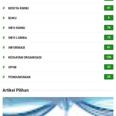
#
87
BERITA KMNU
#
5
BUKU
#
76
INFO KMNU
#
15
INFO LOMBA
#
61
INFORMASI
#
126
KEGIATAN ORGANISASI
#
23
OPINI
#
25
PENGUMUMAN
Artikel Pilihan