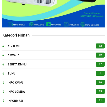
Kategori Pilihan
#
63
AL- ILMU
#
62
ASWAJA
#
87
BERITA KMNU
#
5
BUKU
#
76
INFO KMNU
#
15
INFO LOMBA
#
61
INFORMASI