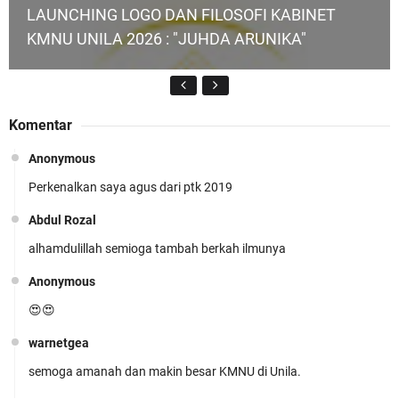
LAUNCHING LOGO DAN FILOSOFI KABINET
KMNU UNILA 2026 : "JUHDA ARUNIKA"
Komentar
Anonymous
Perkenalkan saya agus dari ptk 2019
KMNU Unila Kembali Torehkan Prestasi di PMW
!!
Abdul Rozal
alhamdulillah semioga tambah berkah ilmunya
Anonymous
😍😍
warnetgea
Prestasi Membanggakan! Cokro Guruh Santoso
semoga amanah dan makin besar KMNU di Unila.
Raih Emas Olimpiade Biologi Puskanas