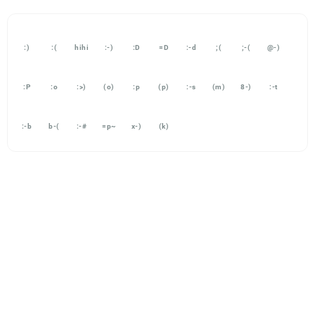
:)
:(
hihi
:-)
:D
=D
:-d
;(
;-(
@-)
:P
:o
:>)
(o)
:p
(p)
:-s
(m)
8-)
:-t
:-b
b-(
:-#
=p~
x-)
(k)