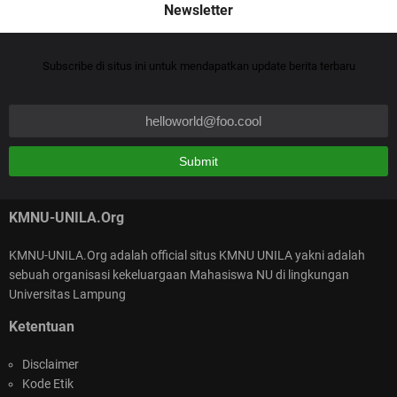
mantap sahabat lanjutakan
Anonymous
Subscribe di situs ini untuk mendapatkan update berita terbaru
KURMA (KMNU Unila Ramadhan Penuh Makna) :
font nya jangan kaya gini sahabat :)
Meneguhkan Aswaja, Menebar Rahmah di Bulan
NATURAL
Penuh Hikmah
Kalao gitu buat Qur'an yg baru aja selama itu hasanah,,,
KMNU-UNILA.Org
KMNU-UNILA.Org adalah official situs KMNU UNILA yakni adalah
sebuah organisasi kekeluargaan Mahasiswa NU di lingkungan
SELAMAT ATAS TEPILIHNYA KEPENGURUSAN
Universitas Lampung
NASIONAL KMNU 2026-2025
Ketentuan
Disclaimer
Kode Etik