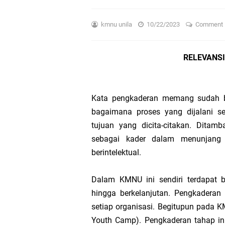
Ini dia! Filosofi Log
kmnu unila
10/22/2023
Comment
Logo Harlah Ke-XV KMN
RELEVANS
KMNU Unila 'Goes to S
KMNU Unila Segera Ra
Kata pengkaderan memang sudah bia
Peran Media dalam Ke
bagaimana proses yang dijalani s
tujuan yang dicita-citakan. Dita
Siap Skill Up! KMNU U
sebagai kader dalam menunjang te
berintelektual.
Mahasiswa NU: Dari 
Dalam KMNU ini sendiri terdapat 
Peringati Harlah ke 7
hingga berkelanjutan. Pengkadera
Harlah 75 Fatayat NU,
setiap organisasi. Begitupun pada 
Youth Camp). Pengkaderan tahap in