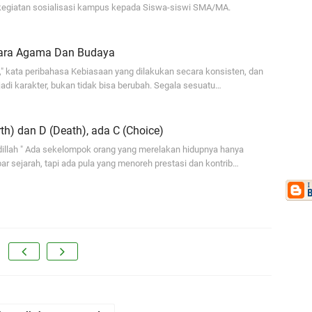
egiatan sosialisasi kampus kepada Siswa-siswi SMA/MA.
S
KM
K
Nu
2
ara Agama Dan Budaya
be
," kata peribahasa Kebiasaan yang dilakukan secara konsisten, dan
di karakter, bukan tidak bisa berubah. Segala sesuatu…
A
Mo
Se
rth) dan D (Death), ada C (Choice)
…
Me
illah " Ada sekelompok orang yang merelakan hidupnya hanya
ar sejarah, tapi ada pula yang menoreh prestasi dan kontrib…
Me
km
Ar
tr
A
ma
Ek
K
P
ma
A