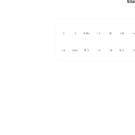
Sila
:)
:(
hihi
:-)
:D
=D
:-
:-s
(m)
8-)
:-t
:-b
b-(
:-