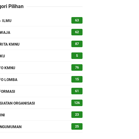
ori Pilihan
63
- ILMU
lektual Kader KMNU
62
SWAJA
87
RITA KMNU
5
UKU
76
FO KMNU
15
FO LOMBA
61
FORMASI
126
GIATAN ORGANISASI
23
INI
25
ENGUMUMAN