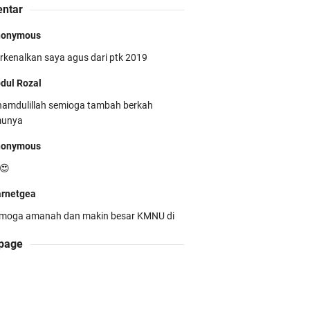
ntar
nonymous
rkenalkan saya agus dari ptk 2019
MNU Unila Kembali Torehkan
estasi di PMW !!
dul Rozal
hamdulillah semioga tambah berkah
munya
nonymous
😍
restasi Membanggakan! Cokro
rnetgea
uruh Santoso Raih Emas
moga amanah dan makin besar KMNU di
impiade Biologi Puskanas
ila.
page
dul Rozal
hamdulillah
min WarnetGea