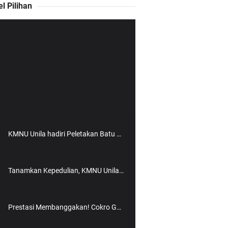
el Pilihan
KMNU Unila hadiri Peletakan Batu Pertama Pembangunan Gedung NU yang dipimpin Rektor Unila Prof. Karomani
Tanamkan Kepedulian, KMNU Unila Adakan Santunan Anak Yatim
Prestasi Membanggakan! Cokro Guruh Santoso Raih Emas Olimpiade Biologi Puskanas