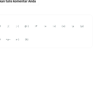
A
kan tulis komentar Anda
B
fo
N
Ka
d
;(
;-(
@-)
:P
:o
:>)
(o)
:p
(p)
ha
S
#
=p~
x-)
(k)
K
K
KM
Wa
B