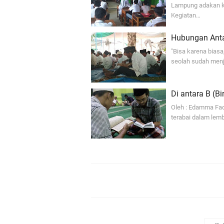
Lampung adakan k
Kegiatan…
Hubungan Ant
"Bisa karena biasa
seolah sudah menja
Di antara B (Bi
Oleh : Edamma Fad
terabai dalam lemb