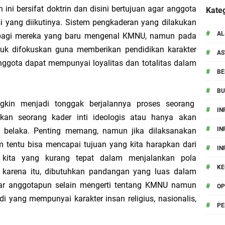
an, BSO-Metro KMNU Unila Lakukan Sowan dan Ziarah Ke Pesantren
i bersifat doktrin dan disini bertujuan agar anggota
Kateg
i yang diikutinya. Sistem pengkaderan yang dilakukan
Al-Aziziyah: Dekat dengan Ulama Kunci Utama Meraih Berkah Ilmu
#
AL
t bagi mereka yang baru mengenal KMNU, namun pada
akmur: Gus Ahmad Ja'far Shodiq Tekankan Ikhlas, Keseimbangan Spiritual-Inte
tuk difokuskan guna memberikan pendidikan karakter
#
A
gota dapat mempunyai loyalitas dan totalitas dalam
ri Ponpes Darul A'mal : Kader KMNU Wajib Tafakur Fiddin
#
BE
#
B
istiqomahan, Ini Pesan Gus Yahya untuk Mahasiswa
kin menjadi tonggak berjalannya proses seorang
#
IN
rehkan Prestasi di PMW !!
an seorang kader inti ideologis atau hanya akan
#
IN
 belaka. Penting memang, namun jika dilaksanakan
 tentu bisa mencapai tujuan yang kita harapkan dari
#
IN
 kita yang kurang tepat dalam menjalankan pola
#
KE
h karena itu, dibutuhkan pandangan yang luas dalam
r anggotapun selain mengerti tentang KMNU namun
#
OP
adi yang mempunyai karakter insan religius, nasionalis,
#
P