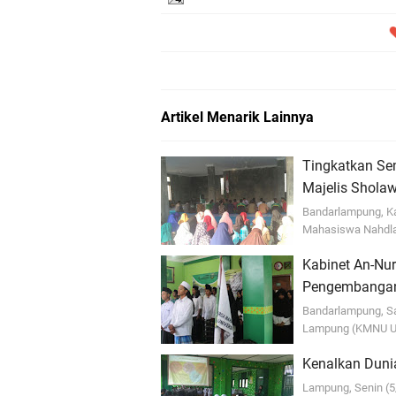
Artikel Menarik Lainnya
Tingkatkan Se
Majelis Shola
Bandarlampung, Ka
Mahasiswa Nahdlat
Kabinet An-Nur
Pengembangan
Bandarlampung, Sa
Lampung (KMNU Uni
Kenalkan Duni
Lampung, Senin (5