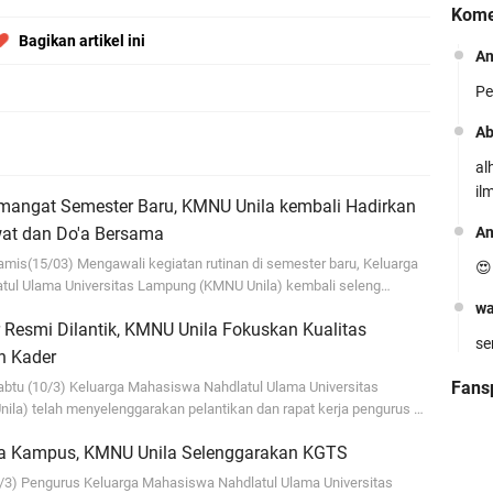
Kome
Bagikan artikel ini
A
Pe
K
Pr
Ab
al
il
mangat Semester Baru, KMNU Unila kembali Hadirkan
A
wat dan Do'a Bersama
mis(15/03) Mengawali kegiatan rutinan di semester baru, Keluarga
😍
P
ul Ulama Universitas Lampung (KMNU Unila) kembali seleng…
wa
G
 Resmi Dilantik, KMNU Unila Fokuskan Kualitas
se
Ol
 Kader
Un
Fans
btu (10/3) Keluarga Mahasiswa Nahdlatul Ulama Universitas
Ab
la) telah menyelenggarakan pelantikan dan rapat kerja pengurus …
Al
a Kampus, KMNU Unila Selenggarakan KGTS
/3) Pengurus Keluarga Mahasiswa Nahdlatul Ulama Universitas
Ad