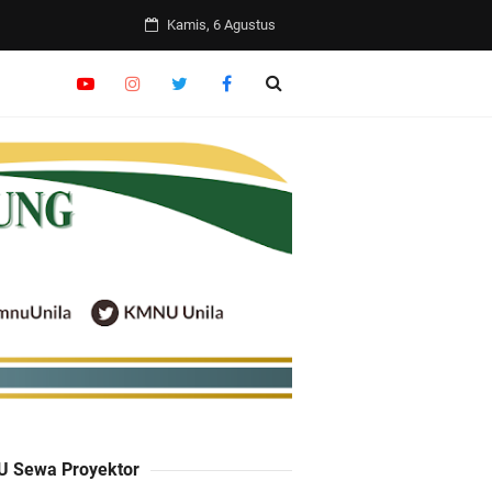
Kamis, 6 Agustus
uh Hikmah
6
 Sewa Proyektor