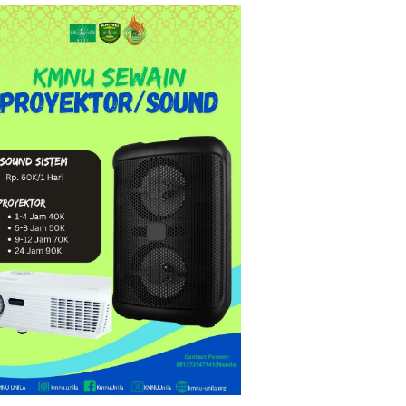
pirasi"
ng