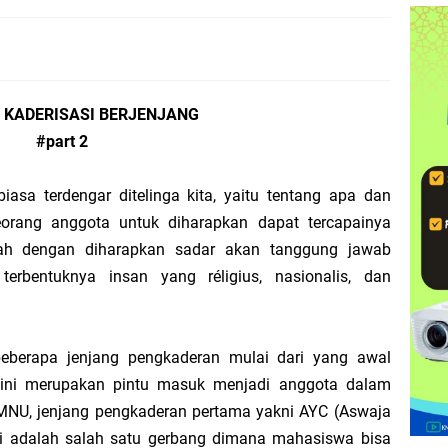
o Harlah Ke-XV KMNU Universitas Lampung 2025
U Unila Resmi Diluncurkan, Angkat Tema “Konsisten Mengabdi, Terus Mengins
I KADERISASI BERJENJANG
chool': Sosialisasi Intensif KIP-K dan Jalur Masuk PTN di MAN 2 Bandar Lampu
#part 2
yakan Harlah Ke-XV, Rangkaian Acara Penuh Makna Siap Digelar
sa terdengar ditelinga kita, yaitu tentang apa dan
majuan dan Perubahan Sosial Di Provinsi Lampung
eorang anggota untuk diharapkan dapat tercapainya
mbah dengan diharapkan sadar akan tanggung jawab
nila x MI Lamteng Ajak Gen-Z Upgrade Kemampuan Desain dan Jurnalistik
rbentuknya insan yang réligius, nasionalis, dan
Kampus, Membangun Nurani Mahasiswa
beberapa jenjang pengkaderan mulai dari yang awal
5 Fatayat NU, Perempuan Muda dan Berdaya
n ini merupakan pintu masuk menjadi anggota dalam
 Nyai Durrotun Nafisah: Empat Peran Mulia Perempuan
KMNU, jenjang pengkaderan pertama yakni AYC (Aswaja
i adalah salah satu gerbang dimana mahasiswa bisa