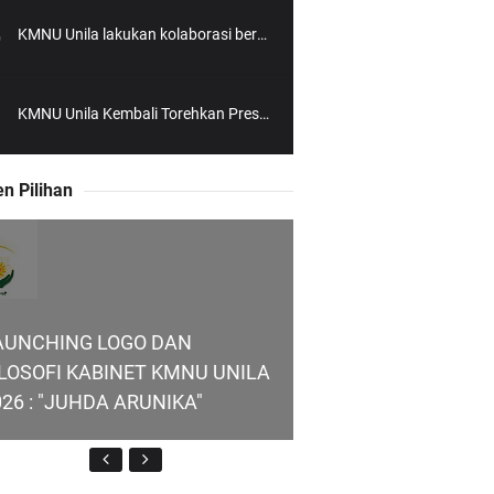
KMNU Unila lakukan kolaborasi bersama KMNU UGM
KMNU Unila Kembali Torehkan Prestasi di PMW !!
n Pilihan
AUNCHING LOGO DAN
ILOSOFI KABINET KMNU UNILA
026 : "JUHDA ARUNIKA"