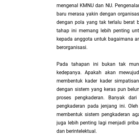
Perkuat Sanad Keilmu
mengenal KMNU dan NU. Pengenalan in
baru merasa yakin dengan organisas
Pesan Abah Kiai Aziz 
dengan pola yang tak terlalu bera
Nasihat dari Baitul M
tahap ini memang lebih penting un
kepada anggota untuk bagaimana ang
Pesan Gus Wahid Asy'a
berorganisasi.
Jaga Keimanan dan Ke
Pada tahapan ini bukan tak mung
KMNU Unila Kembali To
kedepanya. Apakah akan mewujudk
membentuk kader kader simpatisan
dengan sistem yang keras pun belum
proses pengkaderan. Banyak dari
pengkaderan pada jenjang ini. Ole
membentuk sistem pengkaderan aga
juga lebih penting lagi menjadi prib
dan berintelektual.