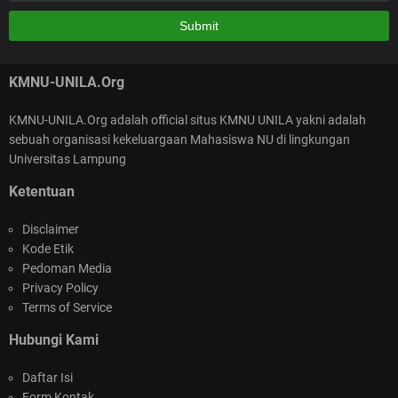
Kalao gitu buat Qur'an yg baru aja selama itu hasanah,,,
KMNU-UNILA.Org
KMNU-UNILA.Org adalah official situs KMNU UNILA yakni adalah
sebuah organisasi kekeluargaan Mahasiswa NU di lingkungan
SELAMAT ATAS TEPILIHNYA KEPENGURUSAN
Universitas Lampung
NASIONAL KMNU 2026-2025
Ketentuan
Disclaimer
Kode Etik
Pedoman Media
Privacy Policy
Terms of Service
KMNU Unila Goes to Masjid Al-Wasi'i : Kegiatan
Hubungi Kami
Berdampak di Bulan Suci Ramadan
Daftar Isi
Form Kontak