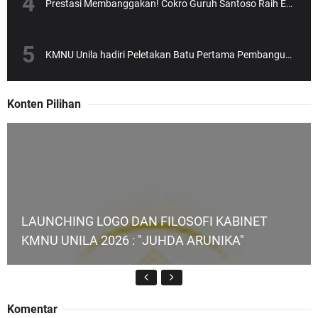
Prestasi Membanggakan! Cokro Guruh Santoso Raih Emas Olimpiade Biologi Puskanas
KMNU Unila hadiri Peletakan Batu Pertama Pembangunan Gedung NU yang dipimpin Rektor Unila Prof. Karomani
Konten Pilihan
LAUNCHING LOGO DAN FILOSOFI KABINET
KMNU UNILA 2026 : "JUHDA ARUNIKA"
Komentar