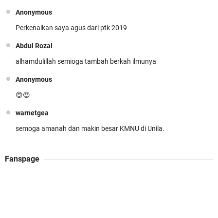
Anonymous
Perkenalkan saya agus dari ptk 2019
KMNU Unila Kembali Torehkan Prestasi di PMW
!!
Abdul Rozal
alhamdulillah semioga tambah berkah ilmunya
Anonymous
😍😍
warnetgea
Prestasi Membanggakan! Cokro Guruh Santoso
semoga amanah dan makin besar KMNU di Unila.
Raih Emas Olimpiade Biologi Puskanas
Abdul Rozal
Fanspage
Alhamdulillah
Admin WarnetGea
KMNU UNILA JOSSSS (k)(k)(k)(k)
Nuri Resti Chayyani