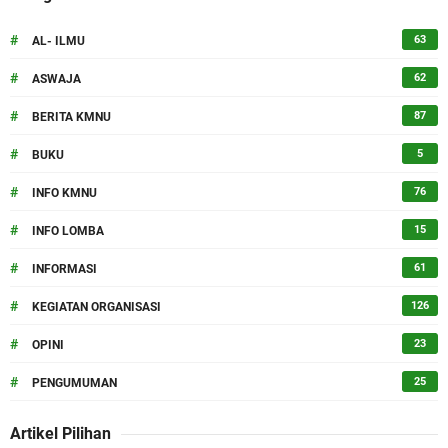
#
63
AL- ILMU
#
62
ASWAJA
#
87
BERITA KMNU
#
5
BUKU
#
76
INFO KMNU
#
15
INFO LOMBA
#
61
INFORMASI
#
126
KEGIATAN ORGANISASI
#
23
OPINI
#
25
PENGUMUMAN
Artikel Pilihan