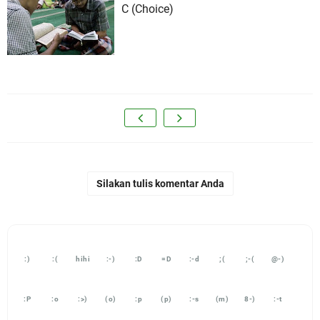
C (Choice)
Silakan tulis komentar Anda
:)
:(
hihi
:-)
:D
=D
:-d
;(
;-(
@-)
:P
:o
:>)
(o)
:p
(p)
:-s
(m)
8-)
:-t