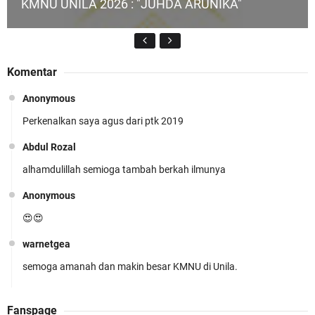
KMNU UNILA 2026 : "JUHDA ARUNIKA"
Komentar
Anonymous
Perkenalkan saya agus dari ptk 2019
KMNU Unila Kembali Torehkan Prestasi di PMW
!!
Abdul Rozal
alhamdulillah semioga tambah berkah ilmunya
Anonymous
😍😍
warnetgea
Prestasi Membanggakan! Cokro Guruh Santoso
semoga amanah dan makin besar KMNU di Unila.
Raih Emas Olimpiade Biologi Puskanas
Abdul Rozal
Fanspage