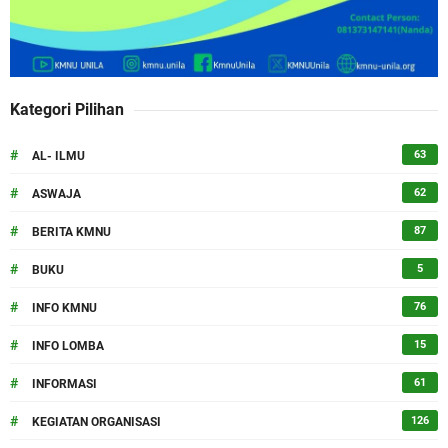
Kategori Pilihan
#
63
AL- ILMU
#
62
ASWAJA
#
87
BERITA KMNU
#
5
BUKU
#
76
INFO KMNU
#
15
INFO LOMBA
#
61
INFORMASI
#
126
KEGIATAN ORGANISASI