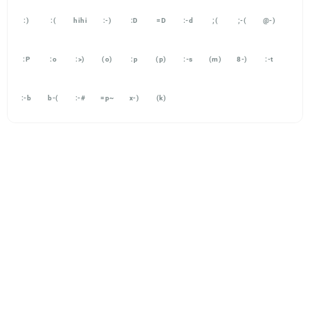
:)
:(
hihi
:-)
:D
=D
:-d
;(
;-(
@-)
:P
:o
:>)
(o)
:p
(p)
:-s
(m)
8-)
:-t
:-b
b-(
:-#
=p~
x-)
(k)