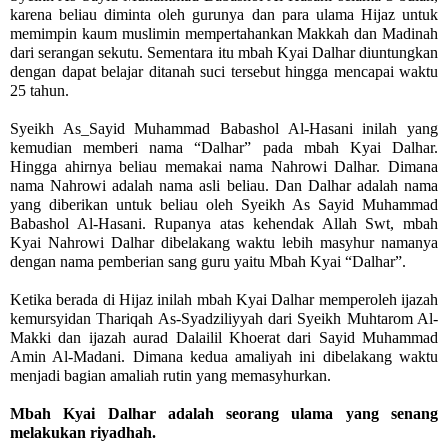
karena beliau diminta oleh gurunya dan para ulama Hijaz untuk
memimpin kaum muslimin mempertahankan Makkah dan Madinah
dari serangan sekutu. Sementara itu mbah Kyai Dalhar diuntungkan
dengan dapat belajar ditanah suci tersebut hingga mencapai waktu
25 tahun.
Syeikh As_Sayid Muhammad Babashol Al-Hasani inilah yang
kemudian memberi nama “Dalhar” pada mbah Kyai Dalhar.
Hingga ahirnya beliau memakai nama Nahrowi Dalhar. Dimana
nama Nahrowi adalah nama asli beliau. Dan Dalhar adalah nama
yang diberikan untuk beliau oleh Syeikh As Sayid Muhammad
Babashol Al-Hasani. Rupanya atas kehendak Allah Swt, mbah
Kyai Nahrowi Dalhar dibelakang waktu lebih masyhur namanya
dengan nama pemberian sang guru yaitu Mbah Kyai “Dalhar”.
Ketika berada di Hijaz inilah mbah Kyai Dalhar memperoleh ijazah
kemursyidan Thariqah As-Syadziliyyah dari Syeikh Muhtarom Al-
Makki dan ijazah aurad Dalailil Khoerat dari Sayid Muhammad
Amin Al-Madani. Dimana kedua amaliyah ini dibelakang waktu
menjadi bagian amaliah rutin yang memasyhurkan.
Mbah Kyai Dalhar adalah seorang ulama yang senang
melakukan riyadhah.